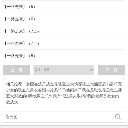
【一路走来】（5）
【一路走来】（6）
【一路走来】（7上）
【一路走来】（7下）
【一路走来】（8）
上一页
下一页
相关推荐：
女配靠炼丹成世界瑰宝
当大侦探撞上拖油瓶
后书辞
符咒
少女的吸血鬼男友
春潮与凉风
竹马他闷声干我
在羞耻世界里做主播
五大家教的H游戏
男主总对我有想法
美人取精2
我的老师是欲女
肉
欲成欢