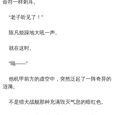
命符一样刺耳。
“老子听见了！”
陈凡烦躁地大吼一声。
就在这时。
“嗡——”
他机甲前方的虚空中，突然泛起了一阵奇异的
涟漪。
不是猎犬战舰那种充满毁灭气息的暗红色。