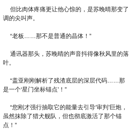
但比肉体疼痛更让他心惊的，是苏晚晴那变了
调的尖叫声。
“老板……那不是普通的晶体！”
通讯器那头，苏晚晴的声音抖得像秋风里的落
叶。
“盖亚刚刚解析了残渣底层的深层代码……那
是一个‘星门坐标锚点’！”
“您刚才强行抽取它的能量去引导‘审判’巨炮，
虽然抹除了猎犬舰队，但也彻底激活了那个锚
点！”