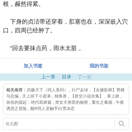
根，赧然得紧。
下身的贞洁带还穿着，肛塞也在，深深嵌入穴
口，四周已经肿了。
“回去要抹点药，雨水太脏，
加入书签
我的书架
上一章
目录
下一页
相关推荐：
武极天下（同人系列）
,
行尸走绿
,
【女摄影师】男模
与总编
,
天上掉下小原来
,
独角兽
,
【群交小说合集】
,
掌上娇
,
杂役的掘起：绝代双娇篇
,
类女犬兽医的秘密
,
重生之毒婚
,
午夜
诱惑之冒险
,
舰R同人至触手白雪冰恋