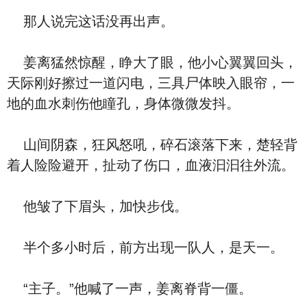
那人说完这话没再出声。
姜离猛然惊醒，睁大了眼，他小心翼翼回头，
天际刚好擦过一道闪电，三具尸体映入眼帘，一
地的血水刺伤他瞳孔，身体微微发抖。
山间阴森，狂风怒吼，碎石滚落下来，楚轻背
着人险险避开，扯动了伤口，血液汩汩往外流。
他皱了下眉头，加快步伐。
半个多小时后，前方出现一队人，是天一。
“主子。”他喊了一声，姜离脊背一僵。