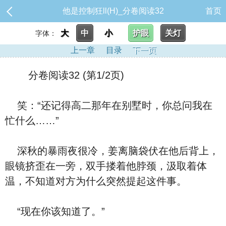
他是控制狂ll(H)_分卷阅读32
首页
大
中
小
护眼
关灯
字体：
上一章
目录
下一页
分卷阅读32 (第1/2页)
笑：“还记得高二那年在别墅时，你总问我在
忙什么……”
深秋的暴雨夜很冷，姜离脑袋伏在他后背上，
眼镜挤歪在一旁，双手搂着他脖颈，汲取着体
温，不知道对方为什么突然提起这件事。
“现在你该知道了。”