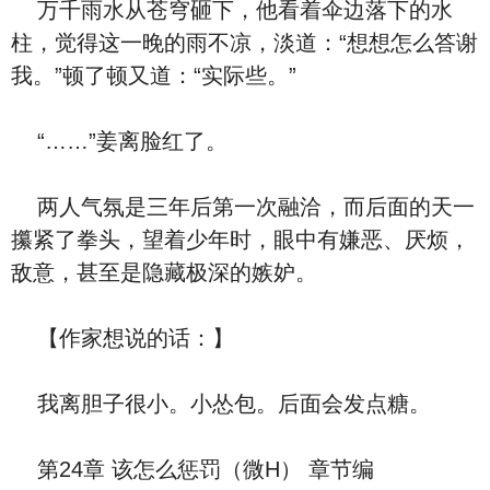
万千雨水从苍穹砸下，他看着伞边落下的水
柱，觉得这一晚的雨不凉，淡道：“想想怎么答谢
我。”顿了顿又道：“实际些。”
“……”姜离脸红了。
两人气氛是三年后第一次融洽，而后面的天一
攥紧了拳头，望着少年时，眼中有嫌恶、厌烦，
敌意，甚至是隐藏极深的嫉妒。
【作家想说的话：】
我离胆子很小。小怂包。后面会发点糖。
第24章 该怎么惩罚（微H） 章节编