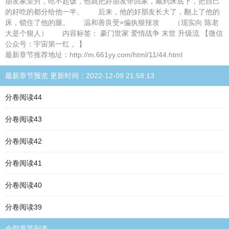
朋友家里穷，吃不起饭，他就把好朋友带回家，藏到床底下，把自己
的好吃的都分给他一半。 后来，他的好朋友长大了，翻上了他的
床，锁住了他的腿。 温和善良受×偏执狠辣攻 （现实向 陈老
大是个狠人） 内容标签： 豪门世家 爱情战争 末世 升级流 【微信
公众号：宇宙第一红 。】
最新章节推荐地址：http://m.661yy.com/html/11/44.html
最新章节预览 更新时间：2022-12-09 21:58:13
分卷阅读44
分卷阅读43
分卷阅读42
分卷阅读41
分卷阅读40
分卷阅读39
全部章节列表