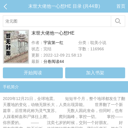
末世大佬他一心想HE 目录 (共44章)
首页
末世大佬他一心想HE
作者：
宇宙第一红
分类：耽美小说
状态：完结
字数：116966
更新：2022-12-09 21:58:13
最新：
分卷阅读44
开始阅读
加入书架
手机简介
2020年12月21日，全球地震。 短短半个月，整个地球都发生了翻
天覆地的变化，动物无限长大，人类出现异能。 世界翻了一个新
篇章，后世将此称为灵气复苏。 无数人因此丧命，但同时，也有
人踩着鲜血和尸体往上爬。 爬到巅峰，掌控一切。 掌控——
你所爱的。 —— 沈奕七岁的时候，交到一个好朋友。 好