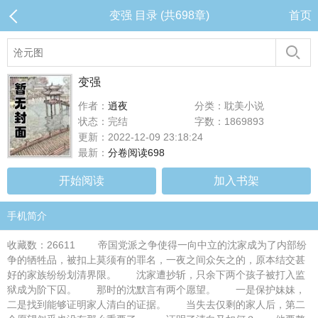
变强 目录 (共698章)
首页
变强
作者：
逍夜
分类：耽美小说
状态：完结
字数：1869893
更新：2022-12-09 23:18:24
最新：
分卷阅读698
开始阅读
加入书架
手机简介
收藏数：26611 帝国党派之争使得一向中立的沈家成为了内部纷
争的牺牲品，被扣上莫须有的罪名，一夜之间众矢之的，原本结交甚
好的家族纷纷划清界限。 沈家遭抄斩，只余下两个孩子被打入监
狱成为阶下囚。 那时的沈默言有两个愿望。 一是保护妹妹，
二是找到能够证明家人清白的证据。 当失去仅剩的家人后，第二