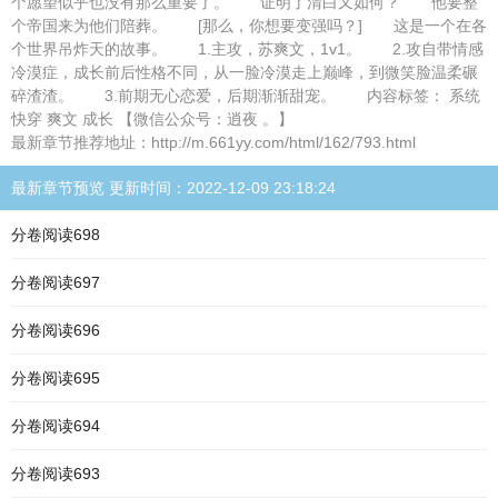
个愿望似乎也没有那么重要了。 证明了清白又如何？ 他要整
个帝国来为他们陪葬。 [那么，你想要变强吗？] 这是一个在各
个世界吊炸天的故事。 1.主攻，苏爽文，1v1。 2.攻自带情感
冷漠症，成长前后性格不同，从一脸冷漠走上巅峰，到微笑脸温柔碾
碎渣渣。 3.前期无心恋爱，后期渐渐甜宠。 内容标签： 系统
快穿 爽文 成长 【微信公众号：逍夜 。】
最新章节推荐地址：http://m.661yy.com/html/162/793.html
最新章节预览 更新时间：2022-12-09 23:18:24
分卷阅读698
分卷阅读697
分卷阅读696
分卷阅读695
分卷阅读694
分卷阅读693