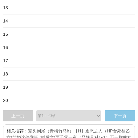
13
14
15
16
17
18
19
20
上一页
下一页
相关推荐：
宠头到尾（青梅竹马h）
【H】逐恶之人（HP食死徒乙
女)
结婚这件蠢事 (婚后文)
两千零一夜（兄妹骨科1v1）
不一样的神