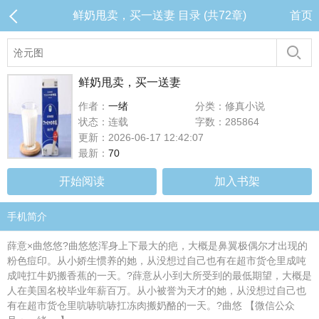
鲜奶甩卖，买一送妻 目录 (共72章)
首页
鲜奶甩卖，买一送妻
作者：
一绪
分类：修真小说
状态：连载
字数：285864
更新：2026-06-17 12:42:07
最新：
70
开始阅读
加入书架
手机简介
薛意×曲悠悠?曲悠悠浑身上下最大的疤，大概是鼻翼极偶尔才出现的
粉色痘印。从小娇生惯养的她，从没想过自己也有在超市货仓里成吨
成吨扛牛奶搬香蕉的一天。?薛意从小到大所受到的最低期望，大概是
人在美国名校毕业年薪百万。从小被誉为天才的她，从没想过自己也
有在超市货仓里吭哧吭哧扛冻肉搬奶酪的一天。?曲悠 【微信公众