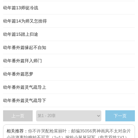
幼年篇13师徒冷战
幼年篇14为师又怎捨得
幼年篇15踏上归途
幼年番外篇缘起不自知
幼年番外篇拜入师门
幼年番外篇恶梦
幼年番外篇灵气疏导上
幼年番外篇灵气疏导下
上一页
下一页
相关推荐：
你不许哭
配枪茱丽叶：邮编35056
男神画风不太对
杂片
小说
潦离
怡糖
妙不可言（1v1）
嫁给小舅舅
冠军（电竞双性1V1）