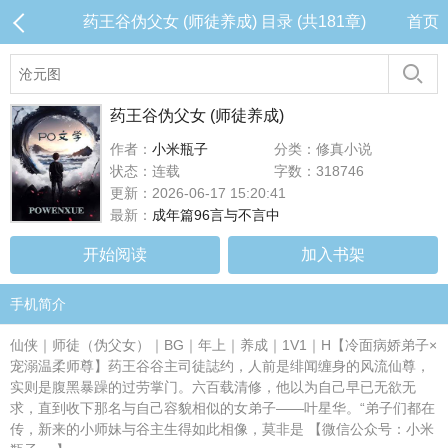
药王谷伪父女 (师徒养成) 目录 (共181章)
首页
药王谷伪父女 (师徒养成)
作者：
小米瓶子
分类：修真小说
状态：连载
字数：318746
更新：2026-06-17 15:20:41
最新：
成年篇96言与不言中
开始阅读
加入书架
手机简介
仙侠｜师徒（伪父女）｜BG｜年上｜养成｜1V1｜H【冷面病娇弟子×
宠溺温柔师尊】药王谷谷主司徒誌约，人前是绯闻缠身的风流仙尊，
实则是腹黑暴躁的过劳掌门。六百载清修，他以为自己早已无欲无
求，直到收下那名与自己容貌相似的女弟子——叶星华。“弟子们都在
传，新来的小师妹与谷主生得如此相像，莫非是 【微信公众号：小米