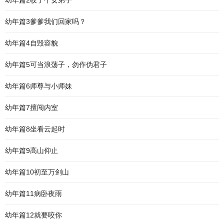
幼年篇2收了个女弟子
幼年篇3爹爹我们回家吗？
幼年篇4自毁容貌
幼年篇5可当浪荡子，勿作伪君子
幼年篇6师尊与小师妹
幼年篇7擅闯内室
幼年篇8坐看云起时
幼年篇9高山仰止
幼年篇10初至万剑山
幼年篇11病卧夜雨
幼年篇12就要咬你