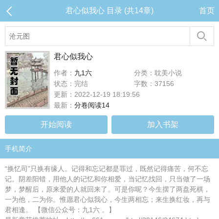
君心似我心 目录 (共14章)
首页
君心似我心
作者：
九1六
分类：耽美小说
状态：完结
字数：37156
更新：2022-12-19 18:19:56
最新：
分卷阅读14
开始阅读
加入书架
手机简介
“换忆司”只换有缘人。记得和忘记都是罪过，既然记得痛苦，何不忘
记。阴差阳错，用他人的记忆和你相爱，当记忆找回，只当做了一场
梦，梦醒后，原来爱的人就回来了。可是你呢？今生摆了两盘死棋，
一为他，二为你。惟愿君心似我心，今生两相忘；来生换红妆，再与
君相逢。 【微信公众号：九1六 。】